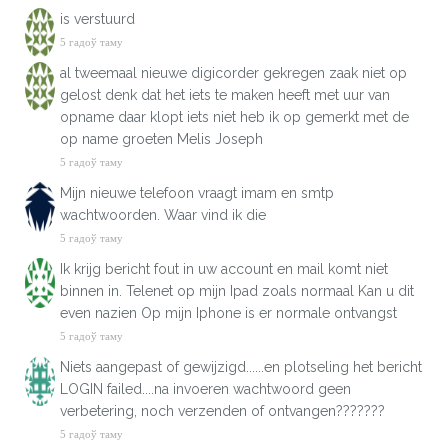
is verstuurd
5 гадоў таму
al tweemaal nieuwe digicorder gekregen zaak niet op
gelost denk dat het iets te maken heeft met uur van
opname daar klopt iets niet heb ik op gemerkt met de
op name groeten Melis Joseph
5 гадоў таму
Mijn nieuwe telefoon vraagt imam en smtp
wachtwoorden. Waar vind ik die
5 гадоў таму
Ik krijg bericht fout in uw account en mail komt niet
binnen in. Telenet op mijn Ipad zoals normaal Kan u dit
even nazien Op mijn Iphone is er normale ontvangst
5 гадоў таму
Niets aangepast of gewijzigd......en plotseling het bericht
LOGIN failed....na invoeren wachtwoord geen
verbetering, noch verzenden of ontvangen???????
5 гадоў таму