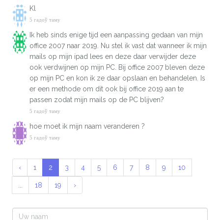
Kl
5 гадоў таму
Ik heb sinds enige tijd een aanpassing gedaan van mijn
office 2007 naar 2019. Nu stel ik vast dat wanneer ik mijn
mails op mijn ipad lees en deze daar verwijder deze
ook verdwijnen op mijn PC. Bij office 2007 bleven deze
op mijn PC en kon ik ze daar opslaan en behandelen. Is
er een methode om dit ook bij office 2019 aan te
passen zodat mijn mails op de PC blijven?
5 гадоў таму
hoe moet ik mijn naam veranderen ?
5 гадоў таму
‹
1
2
3
4
5
6
7
8
9
10
...
18
19
›