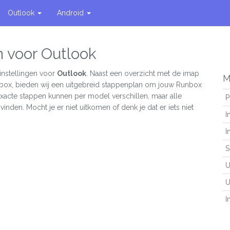
Outlook
Android
n voor Outlook
instellingen voor
Outlook
. Naast een overzicht met de imap
M
nbox, bieden wij een uitgebreid stappenplan om jouw Runbox
 exacte stappen kunnen per model verschillen, maar alle
P
vinden. Mocht je er niet uitkomen of denk je dat er iets niet
I
I
S
U
U
I