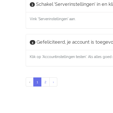
Schakel 'Serverinstellingen' in en k
3
Vink 'Serverinstellingen' aan.
Gefeliciteerd, je account is toegev
4
Klik op 'Accountinstellingen testen'. Als alles goe
‹
1
2
›