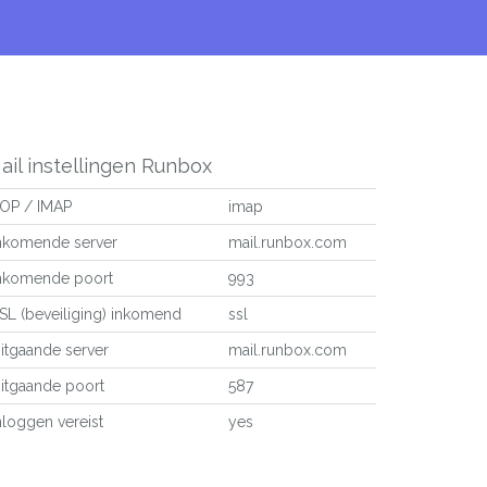
ail instellingen Runbox
OP / IMAP
imap
nkomende server
mail.runbox.com
nkomende poort
993
SL (beveiliging) inkomend
ssl
itgaande server
mail.runbox.com
itgaande poort
587
nloggen vereist
yes