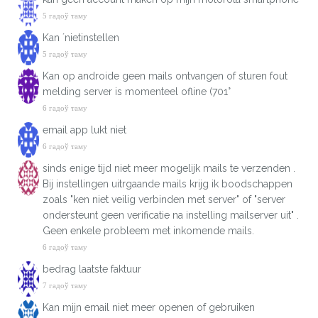
5 гадоў таму
Kan ´nietinstellen
5 гадоў таму
Kan op androide geen mails ontvangen of sturen fout
melding server is momenteel ofline (701°
6 гадоў таму
email app lukt niet
6 гадоў таму
sinds enige tijd niet meer mogelijk mails te verzenden .
Bij instellingen uitrgaande mails krijg ik boodschappen
zoals "ken niet veilig verbinden met server" of "server
ondersteunt geen verificatie na instelling mailserver uit" .
Geen enkele probleem met inkomende mails.
6 гадоў таму
bedrag laatste faktuur
7 гадоў таму
Kan mijn email niet meer openen of gebruiken