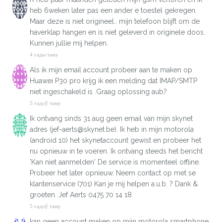
heb 6weken later pas een ander e toestel gekregen.
Maar deze is niet origineel.. mijn telefoon blijft om de
haverklap hangen en is niet geleverd in originele doos.
Kunnen jullie mij helpen.
4 гады таму
Als ik mijn email account probeer aan te maken op
Huawei P30 pro krijg ik een melding dat IMAP/SMTP
niet ingeschakeld is .Graag oplossing aub?
5 гадоў таму
Ik ontvang sinds 31 aug geen email van mijn skynet
adres (jef-aerts@skynet.be). Ik heb in mijn motorola
(android 10) het skynetaccount gewist en probeer het
nu opnieuw in te voeren. Ik ontvang steeds het bericht
'Kan niet aanmelden' De service is momenteel offline.
Probeer het later opnieuw. Neem contact op met se
klantenservice (701) Kan je mij helpen a.u.b. ? Dank &
groeten. Jef Aerts 0475 70 14 18
5 гадоў таму
kan geen account maken op mijn motorola smartphone