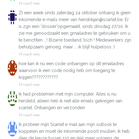
10 гадоў таму
Zl een week sinds zaterdag 24 oktober ontvang ik geen
inkomende e-mails meer van hendrikjan@scarlet.be. Er
is zgn een 'dossier'opgemaakt, sinds dinsdag 27/10. Ik
zie me genoodzaakt een gmailadres te gebruiken om u
te berichten ...! Bizarre toestand, toch ! Medewerkers zijn
behulpzaam genoeg, maar ... ik blijf hulpeloos :)
10 гадоў таму
hoe kan ik nu een code ontvangen op dit emailadres
waarvoor ik een code nodig heb om toegang te
krijgen????????????
10 гадоў таму
Ik had problemen met mijn computer. Alles is nu
hersteld, alleen heb ik niet alle emails gekregen van
scarlet. Ontvangen en verzonden
10 гадоў таму
Ik probeer mijn Scarlet e mail aan mijn outlook te
koppelen en moet de inkomende poort invullen. Ik heb
daar de keuze tussen 110 en 995 maar volgens de