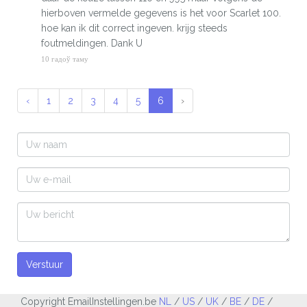
hierboven vermelde gegevens is het voor Scarlet 100.
hoe kan ik dit correct ingeven. krijg steeds
foutmeldingen. Dank U
10 гадоў таму
‹
1
2
3
4
5
6
›
Verstuur
Copyright EmailInstellingen.be
NL
/
US
/
UK
/
BE
/
DE
/