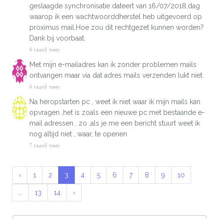
geslaagde synchronisatie dateert van 16/07/2018,dag
waarop ik een wachtwoorddherstel heb uitgevoerd op
proximus mail.Hoe zou dit rechtgezet kunnen worden?
Dank bij voorbaat.
6 гадоў таму
Met mijn e-mailadres kan ik zonder problemen mails
ontvangen maar via dat adres mails verzenden lukt niet.
6 гадоў таму
Na heropstarten pc , weet ik niet waar ik mijn mails kan
opvragen ,het is zoals een nieuwe pc met bestaande e-
mail adressen , zo ,als je me een bericht stuurt weet ik
nog altijd niet , waar, te openen
7 гадоў таму
‹
1
2
3
4
5
6
7
8
9
10
...
13
14
›