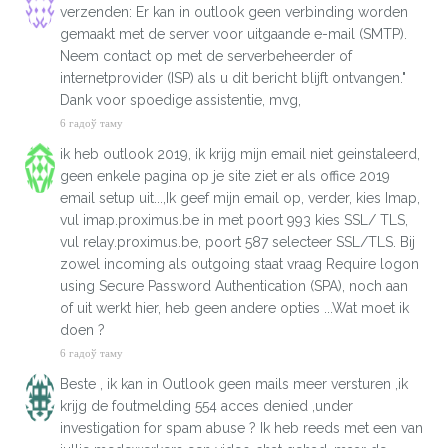
verzenden: Er kan in outlook geen verbinding worden
gemaakt met de server voor uitgaande e-mail (SMTP).
Neem contact op met de serverbeheerder of
internetprovider (ISP) als u dit bericht blijft ontvangen."
Dank voor spoedige assistentie, mvg,
6 гадоў таму
ik heb outlook 2019, ik krijg mijn email niet geinstaleerd,
geen enkele pagina op je site ziet er als office 2019
email setup uit...,Ik geef mijn email op, verder, kies Imap,
vul imap.proximus.be in met poort 993 kies SSL/ TLS,
vul relay.proximus.be, poort 587 selecteer SSL/TLS. Bij
zowel incoming als outgoing staat vraag Require logon
using Secure Password Authentication (SPA), noch aan
of uit werkt hier, heb geen andere opties ...Wat moet ik
doen ?
6 гадоў таму
Beste , ik kan in Outlook geen mails meer versturen ,ik
krijg de foutmelding 554 acces denied ,under
investigation for spam abuse ? Ik heb reeds met een van