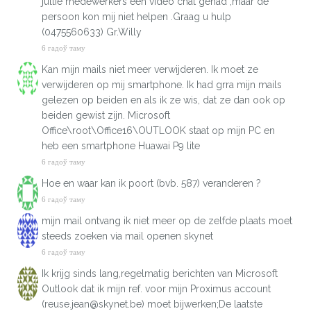
jullie medewerkers een video chat gehad ,maar de
persoon kon mij niet helpen .Graag u hulp
(0475560633) Gr.Willy
6 гадоў таму
Kan mijn mails niet meer verwijderen. Ik moet ze
verwijderen op mij smartphone. Ik had grra mijn mails
gelezen op beiden en als ik ze wis, dat ze dan ook op
beiden gewist zijn. Microsoft
Office\root\Office16\OUTLOOK staat op mijn PC en
heb een smartphone Huawai P9 lite
6 гадоў таму
Hoe en waar kan ik poort (bvb. 587) veranderen ?
6 гадоў таму
mijn mail ontvang ik niet meer op de zelfde plaats moet
steeds zoeken via mail openen skynet
6 гадоў таму
Ik krijg sinds lang,regelmatig berichten van Microsoft
Outlook dat ik mijn ref. voor mijn Proximus account
(reuse.jean@skynet.be) moet bijwerken;De laatste