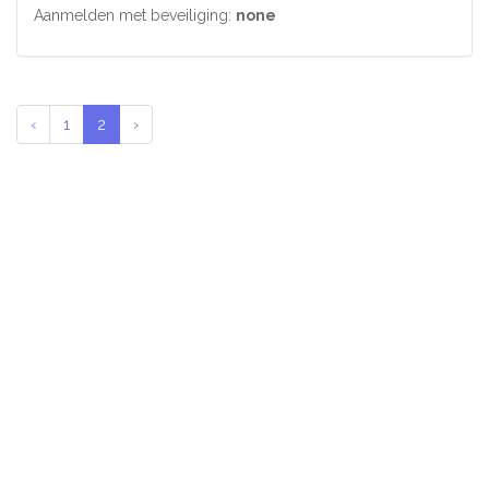
Aanmelden met beveiliging:
none
‹
1
2
›