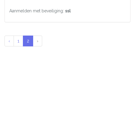
Aanmelden met beveiliging:
ssl
‹
1
2
›