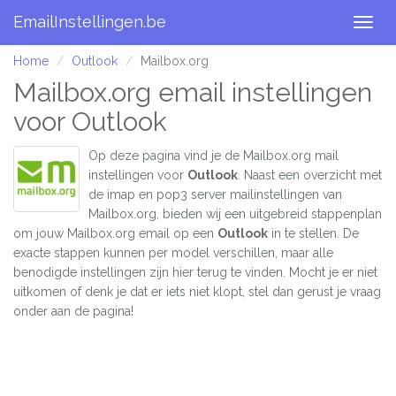
EmailInstellingen.be
Togg
navig
Home
Outlook
Mailbox.org
Mailbox.org email instellingen
voor Outlook
Op deze pagina vind je de Mailbox.org mail
instellingen voor
Outlook
. Naast een overzicht met
de imap en pop3 server mailinstellingen van
Mailbox.org, bieden wij een uitgebreid stappenplan
om jouw Mailbox.org email op een
Outlook
in te stellen. De
exacte stappen kunnen per model verschillen, maar alle
benodigde instellingen zijn hier terug te vinden. Mocht je er niet
uitkomen of denk je dat er iets niet klopt, stel dan gerust je vraag
onder aan de pagina!