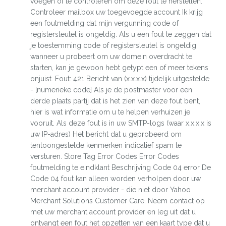
voegen of te controleren om deze fout te herstellen.
Controleer mailbox uw toegevoegde account Ik krijg
een foutmelding dat mijn vergunning code of
registersleutel is ongeldig. Als u een fout te zeggen dat
je toestemming code of registersleutel is ongeldig
wanneer u probeert om uw domein overdracht te
starten, kan je gewoon hebt getypt een of meer tekens
onjuist. Fout: 421 Bericht van (x.x.x.x) tijdelijk uitgestelde
- [numerieke code] Als je de postmaster voor een
derde plaats partij dat is het zien van deze fout bent,
hier is wat informatie om u te helpen verhuizen je
vooruit. Als deze fout is in uw SMTP-logs (waar x.x.x.x is
uw IP-adres) Het bericht dat u geprobeerd om
tentoongestelde kenmerken indicatief spam te
versturen. Store Tag Error Codes Error Codes
foutmelding te eindklant Beschrijving Code 04 error De
Code 04 fout kan alleen worden verholpen door uw
merchant account provider - die niet door Yahoo
Merchant Solutions Customer Care. Neem contact op
met uw merchant account provider en leg uit dat u
ontvangt een fout het opzetten van een kaart type dat u