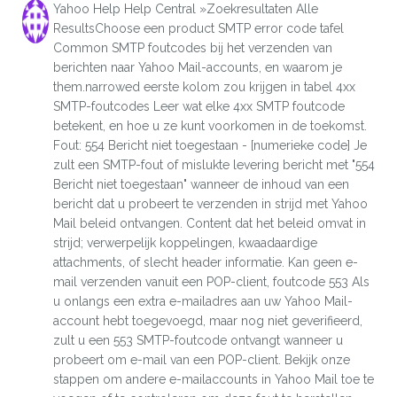
Yahoo Help Help Central »Zoekresultaten Alle
ResultsChoose een product SMTP error code tafel
Common SMTP foutcodes bij het verzenden van
berichten naar Yahoo Mail-accounts, en waarom je
them.narrowed eerste kolom zou krijgen in tabel 4xx
SMTP-foutcodes Leer wat elke 4xx SMTP foutcode
betekent, en hoe u ze kunt voorkomen in de toekomst.
Fout: 554 Bericht niet toegestaan ​​- [numerieke code] Je
zult een SMTP-fout of mislukte levering bericht met "554
Bericht niet toegestaan" wanneer de inhoud van een
bericht dat u probeert te verzenden in strijd met Yahoo
Mail beleid ontvangen. Content dat het beleid omvat in
strijd; verwerpelijk koppelingen, kwaadaardige
attachments, of slecht header informatie. Kan geen e-
mail verzenden vanuit een POP-client, foutcode 553 Als
u onlangs een extra e-mailadres aan uw Yahoo Mail-
account hebt toegevoegd, maar nog niet geverifieerd,
zult u een 553 SMTP-foutcode ontvangt wanneer u
probeert om e-mail van een POP-client. Bekijk onze
stappen om andere e-mailaccounts in Yahoo Mail toe te