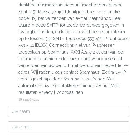
denkt dat uw merchant account moet ondersteunen.
Fout: "451 Message tijdelijk uitgestelde - [numerieke
code]" bij het verzenden van e-mail naar Yahoo Leer
waarom deze SMTP-foutcode wordt weergegeven in
uw logbestanden, en krijg tips over hoe het probleem
op te lossen. 5xx SMTP-foutcodes 553 SMTP-foutcodes
553 5.7.1 [BLXX] Connections niet van IP-adressen
toegestaan ​​op Spamhaus [XXX] Als je ziet een van de
foutmeldingen hieronder, niet opnieuw proberen het
verzenden van uw bericht met behulp van hetzelfde IP-
adres. Wij raden u aan contact Spamhaus. Zodra uw IP
wordt geschrapt door Spamhaus, zal Yahoo Mail
automatisch uw IP deblokkeren binnen 48 uur. Meer
resultaten Privacy | Voorwaarden
10 гадоў таму