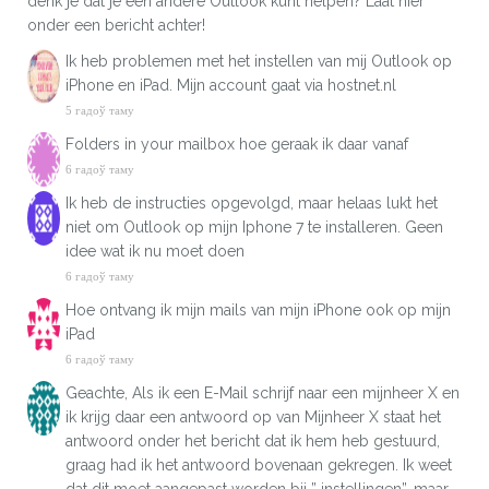
denk je dat je een andere Outlook kunt helpen? Laat hier
onder een bericht achter!
Ik heb problemen met het instellen van mij Outlook op
iPhone en iPad. Mijn account gaat via hostnet.nl
5 гадоў таму
Folders in your mailbox hoe geraak ik daar vanaf
6 гадоў таму
Ik heb de instructies opgevolgd, maar helaas lukt het
niet om Outlook op mijn Iphone 7 te installeren. Geen
idee wat ik nu moet doen
6 гадоў таму
Hoe ontvang ik mijn mails van mijn iPhone ook op mijn
iPad
6 гадоў таму
Geachte, Als ik een E-Mail schrijf naar een mijnheer X en
ik krijg daar een antwoord op van Mijnheer X staat het
antwoord onder het bericht dat ik hem heb gestuurd,
graag had ik het antwoord bovenaan gekregen. Ik weet