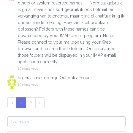
others or system reserved names. Hi Normaal gebruik
ik gmail maar sinds kort gebruik ik ook hotmail ter
vervanging van telenetmail maar bijna elk halfuur krijg ik
onderstaande melding. Hoe kan ik dit problaam
oplossen? Folders with these names can't be
downloaded by your IMAP e-mail program. Notes
Please connect to your mailbox using your Web
browser and rename those folders. Once renamed,
those folders will be displayed in your IMAP e-mail
application correctly.
10 гадоў таму
Ik geraak niet op mijn Outlook account
10 гадоў таму
‹
1
2
›