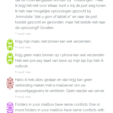
dat dit moet aangepast worden bij ” instellingen”, maar
ik krijg het niet voor elkaar, kunt u mij de juist weg tonen.
Ik heb naar mogelijke oplossingen gezocht bij
Jimmobile “stel u gsm of tablet in” en naar de juist
toestel gezocht en gevonden, maar het leidde niet naar
de oplossing!!! Groeten.
7 гадоў таму
Krijg mijn mails niet binnen kan wel verzenden.
9 гадоў таму
Krijg geen mails binnen op i phone kan wel verzenden.
Heb een pre pay kaart van base op mijn lap top heb ik
outlook.
9 гадоў таму
Hallo ik heb alles gedaan en dan krijg kan geen
verbinding maken met e-mailserver om uw
accountgegevens te verifiëren. Geen reactie van server
9 гадоў таму
Folders in your mailbox have name conflicts One or
more folders in your mailbox have name conflicts with