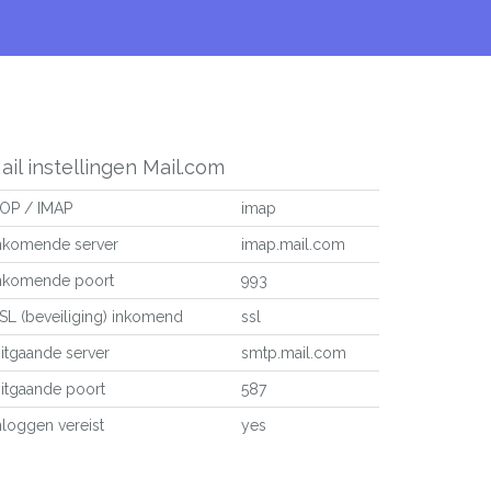
ail instellingen Mail.com
OP / IMAP
imap
nkomende server
imap.mail.com
nkomende poort
993
SL (beveiliging) inkomend
ssl
itgaande server
smtp.mail.com
itgaande poort
587
nloggen vereist
yes