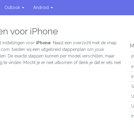
Outlook
Android
gen voor iPhone
 instellingen voor
iPhone
. Naast een overzicht met de imap
M
l.com, bieden wij een uitgebreid stappenplan om jouw
ellen. De exacte stappen kunnen per model verschillen, maar
P
g te vinden. Mocht je er niet uitkomen of denk je dat er iets niet
I
I
S
U
U
I