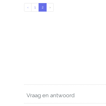
‹
1
2
›
Vraag en antwoord