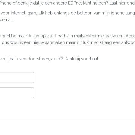
iPhone of denk je dat je een andere EDPnet kunt helpen? Laat hier ond
 voor internet, gsm, ...Ik heb onlangs de beltoon van mijn iphone aa
cemail.
et.be maar ik kan op zijn I-pad zijn mailverkeer niet activeren! Accou
n dus wou ik een nieuw aanmaken maar dit lukt niet. Graag een antwoo
 mij dat even doorsturen, a.u.b.? Dank bij voorbaat.