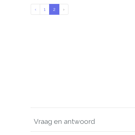
‹
1
2
›
Vraag en antwoord