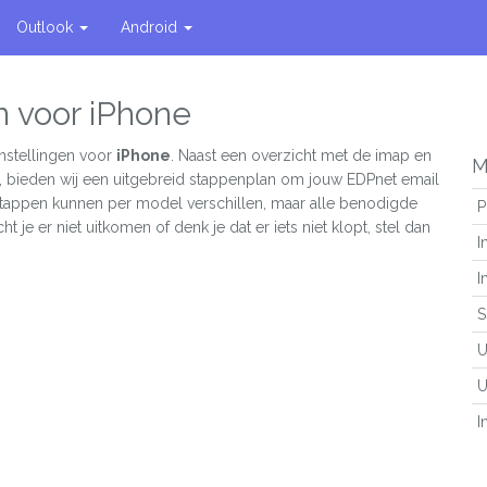
Outlook
Android
n voor iPhone
nstellingen voor
iPhone
. Naast een overzicht met de imap en
M
t, bieden wij een uitgebreid stappenplan om jouw EDPnet email
 stappen kunnen per model verschillen, maar alle benodigde
P
ht je er niet uitkomen of denk je dat er iets niet klopt, stel dan
I
I
S
U
U
I