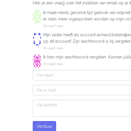
Heb je een vraag over het instellen van email op je 
Ik maak reeds geruime tijd gebruik van edpnet
er niets meer ingesproken worden op mijn voi
10 гадоў таму
Mijn vader heeft als account armand.belien@edpn
op dit account! Zijn wachtwoord is hij vergete
10 гадоў таму
Ik ben mijn wachtwoord vergeten. Kunnen jullie
10 гадоў таму
Verstuur