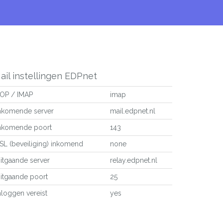
ail instellingen EDPnet
OP / IMAP
imap
nkomende server
mail.edpnet.nl
nkomende poort
143
SL (beveiliging) inkomend
none
itgaande server
relay.edpnet.nl
itgaande poort
25
nloggen vereist
yes